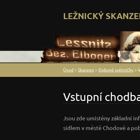
LEŽNICKÝ SKANZE
Úvod
>
Skanzen
>
Dobové světničky
>
V
Vstupní chodb
Jsou zde umístěny základní in
sídlem v městě Chodově a pobo