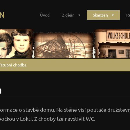
N
Úvod
Z dějin
Skanzen
R
stupní chodba
a
formace o stavbě domu. Na stěně visí poutače družstev
čkou v Lokti. Z chodby lze navštívit WC.