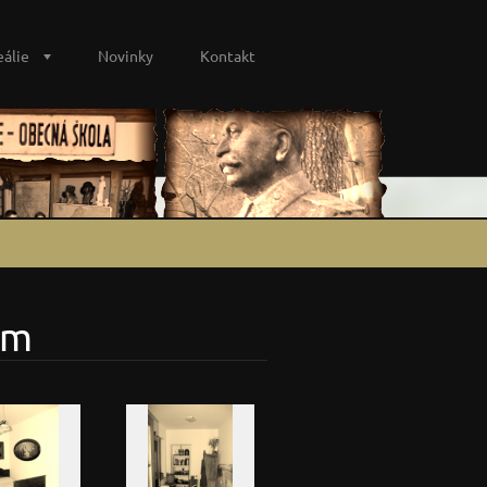
eálie
Novinky
Kontakt
ím