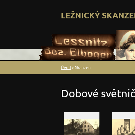
LEŽNICKÝ SKANZE
Úvod
>
Skanzen
Dobové světnič