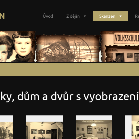
N
Úvod
Z dějin
Skanzen
R
ky, dům a dvůr s vyobrazen