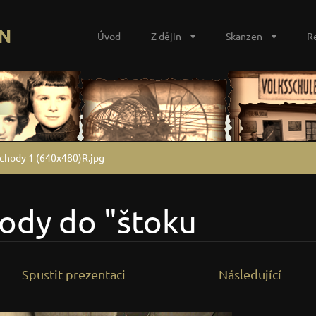
N
Úvod
Z dějin
Skanzen
R
chody 1 (640x480)R.jpg
ody do "štoku
Spustit prezentaci
Následující