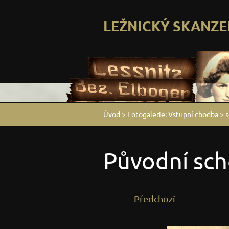
LEŽNICKÝ SKANZE
Úvod
>
Fotogalerie: Vstupní chodba
>
s
Původní sch
Předchozí