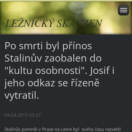
LEŽNICKÝ SKANZEN
Po smrti byl přínos
Stalinův zaobalen do
"kultu osobnosti". Josif i
jeho odkaz se řízeně
vytratil.
04.04.2015 00:37
Stalinův pomník v Praze na Letné byl svého času největší