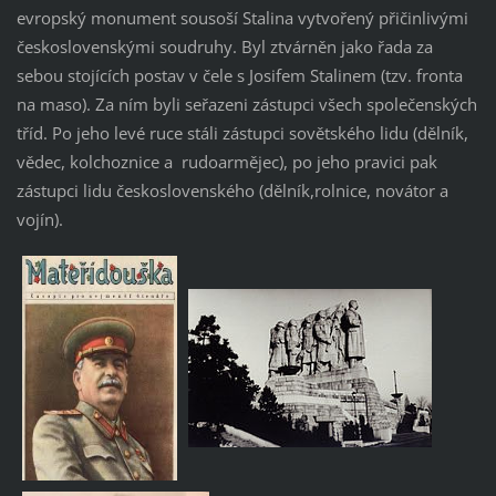
evropský monument sousoší Stalina vytvořený přičinlivými
československými soudruhy. Byl ztvárněn jako řada za
sebou stojících postav v čele s Josifem Stalinem (tzv. fronta
na maso). Za ním byli seřazeni zástupci všech společenských
tříd. Po jeho levé ruce stáli zástupci sovětského lidu (dělník,
vědec, kolchoznice a rudoarmějec), po jeho pravici pak
zástupci lidu československého (dělník,rolnice, novátor a
vojín).