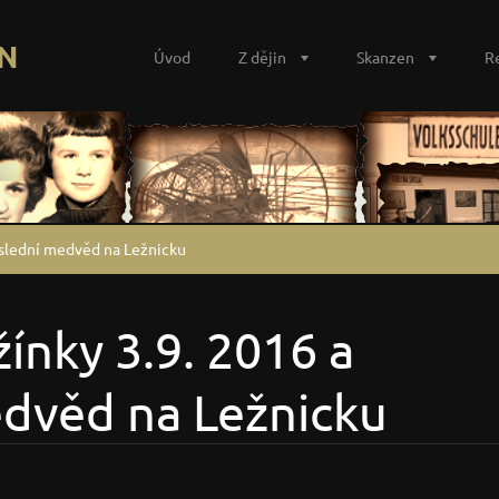
N
Úvod
Z dějin
Skanzen
R
oslední medvěd na Ležnicku
ínky 3.9. 2016 a
dvěd na Ležnicku