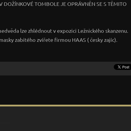
 V DOŽÍNKOVÉ TOMBOLE JE OPRÁVNĚN SE S TĚMITO
edvěda lze zhlédnout v expozici Ležnického skanzenu.
asky zabitého zvířete firmou HAAS ( česky zajíc).