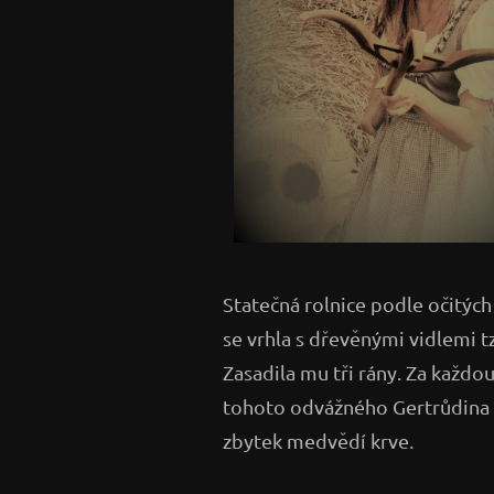
Statečná rolnice podle očitýc
se vrhla s dřevěnými vidlemi tz
Zasadila mu tři rány. Za každ
tohoto odvážného Gertrůdina č
zbytek medvědí krve.