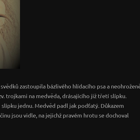
h svědků zastoupila bázlivého hlídacího psa a neohrožen
v. trojkami na medvěda, drásajícího již třetí slípku.
ou slípku jednu. Medvěd padl jak podťatý. Důkazem
inu jsou vidle, na jejichž pravém hrotu se dochoval