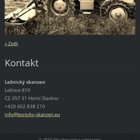
« Zpět
Kontakt
Ležnický skanzen
Ležnice 810
CZ-357 31 Horní Slavkov
+420 602 838 210
info@lez
nicky-sk
anzen.eu
© 2015 Všechna práva vyhrazena.