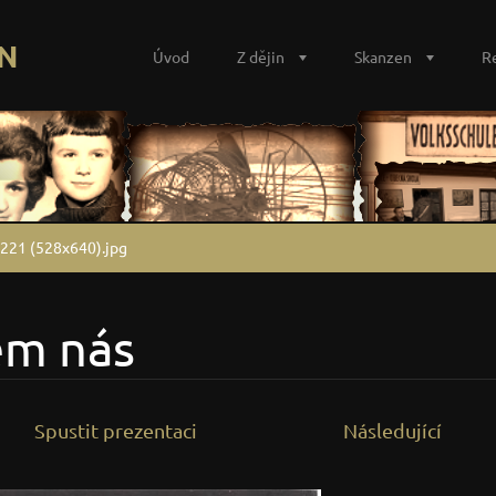
N
Úvod
Z dějin
Skanzen
R
221 (528x640).jpg
em nás
Spustit prezentaci
Následující