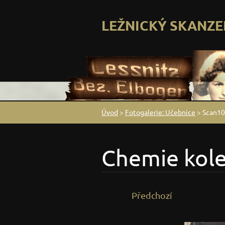
LEŽNICKÝ SKANZE
Úvod
>
Fotogalerie: Učebnice
>
Scan10
Chemie kol
Předchozí