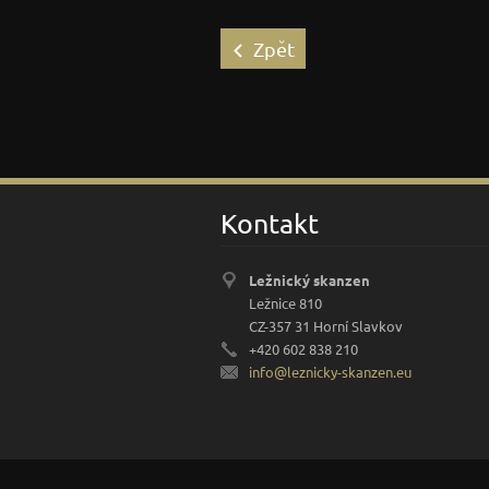
Zpět
Kontakt
Ležnický skanzen
Ležnice 810
CZ-357 31 Horní Slavkov
+420 602 838 210
info@lez
nicky-sk
anzen.eu