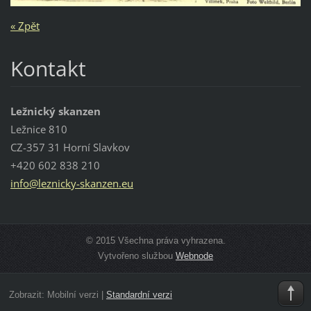
« Zpět
Kontakt
Ležnický skanzen
Ležnice 810
CZ-357 31 Horní Slavkov
+420 602 838 210
info@lez
nicky-sk
anzen.eu
© 2015 Všechna práva vyhrazena.
Vytvořeno službou
Webnode
Zobrazit:
Mobilní verzi
|
Standardní verzi