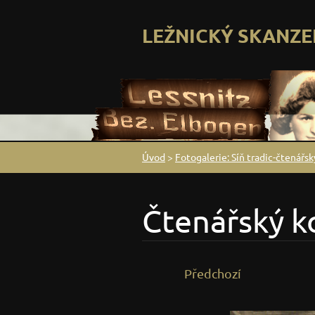
LEŽNICKÝ SKANZE
Úvod
>
Fotogalerie: Síň tradic-čtenářs
Čtenářský k
Předchozí