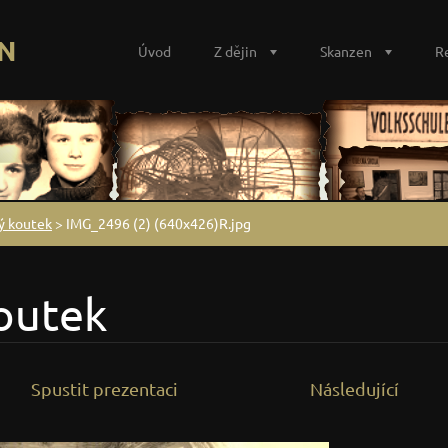
N
Úvod
Z dějin
Skanzen
R
ký koutek
>
IMG_2496 (2) (640x426)R.jpg
outek
Spustit prezentaci
Následující