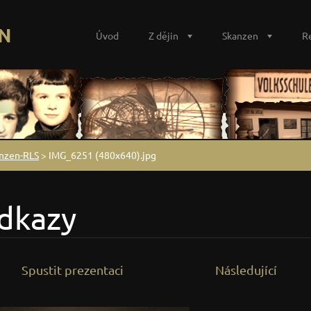
N
Úvod
Z dějin
Skanzen
R
anzen-RLS
>
IMG_6251 (480x640).jpg
odkazy
Spustit prezentaci
Následující