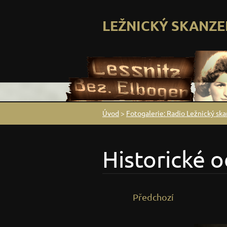
LEŽNICKÝ SKANZE
Úvod
>
Fotogalerie: Radio Ležnický sk
Historické 
Předchozí