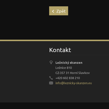
Zpět
Kontakt
Ležnický skanzen
Ležnice 810
CZ-357 31 Horní Slavkov
+420 602 838 210
info@lez
nicky-sk
anzen.eu