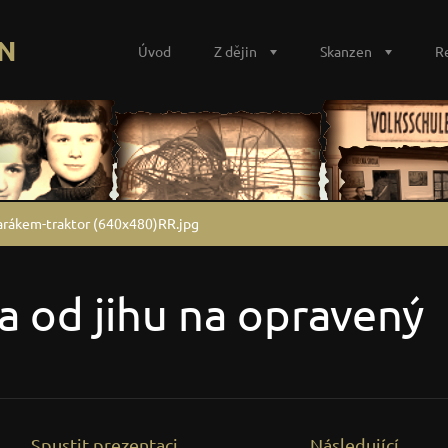
N
Úvod
Z dějin
Skanzen
R
barákem-traktor (640x480)RR.jpg
a od jihu na opravený
Spustit prezentaci
Následující