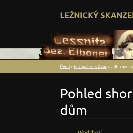
LEŽNICKÝ SKANZE
Úvod
>
Fotogalerie: Dvůr
>
z jihu nad 
Pohled shor
dům
Předchozí