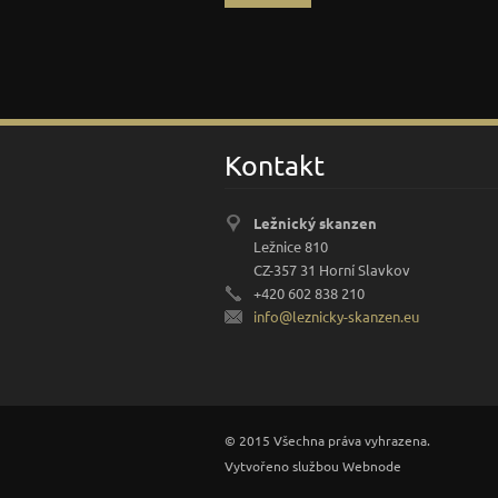
Kontakt
Ležnický skanzen
Ležnice 810
CZ-357 31 Horní Slavkov
+420 602 838 210
info@lez
nicky-sk
anzen.eu
© 2015 Všechna práva vyhrazena.
Vytvořeno službou
Webnode