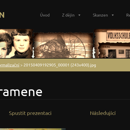
N
Úvod
Z dějin
Skanzen
R
ormalizační
>
20150409192905_00001 (243x400).jpg
Pramene
Spustit prezentaci
Následující