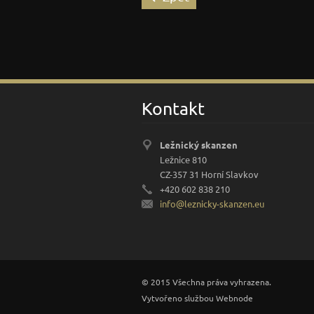
Kontakt
Ležnický skanzen
Ležnice 810
CZ-357 31 Horní Slavkov
+420 602 838 210
info@lez
nicky-sk
anzen.eu
© 2015 Všechna práva vyhrazena.
Vytvořeno službou
Webnode