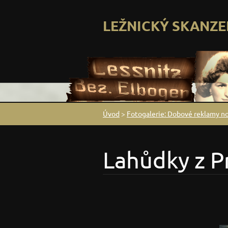
LEŽNICKÝ SKANZE
Úvod
>
Fotogalerie: Dobové reklamy n
Lahůdky z 